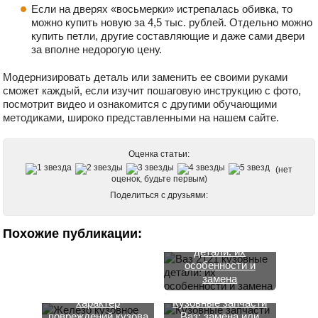
Если на дверях «восьмерки» истрепалась обивка, то
можно купить новую за 4,5 тыс. рублей. Отдельно можно
купить петли, другие составляющие и даже сами двери
за вполне недорогую цену.
Модернизировать деталь или заменить ее своими руками
сможет каждый, если изучит пошаговую инструкцию с фото,
посмотрит видео и ознакомится с другими обучающими
методиками, широко представленными на нашем сайте.
Оценка статьи:
(нет
оценок, будьте первым)
Поделиться с друзьями:
Запчасти кузовные
на Ваз 2109 и
особенности их
Похожие публикации:
повреждения
Ваз 2121 кузовные
детали: их
особенности и
Железо кузовное
замена
Ваз 2114: где найти,
характер
Кузовные запчасти
повреждений кузова
Ваз: замена или