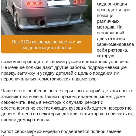
модернизация
проводится при
помощи
различных
методик. На
сегодняшний
день отлично
Ваз 2108 кузовные запчасти и их
зарекомендовала
модернизация: обвесы
себя рихтовка,
которую
возможно проводить и своими руками в домашних условиях.
Не меньше пользы дают другие работы, подразумевающие
правку, вытяжку и усадку деталей с целью придания им
первоначальных геометрических параметров.
Чаще всего, особенно после серьезных аварий, детали просто
заменяют на новые. Таким образом, владелец может даже
сэкономить, ведь в некоторых случаях ремонт и
восстановление составляющих кузова обходится невероятно
дорого. А цена на некоторые детали, если хорошо поискать их,
вполне демократичная.
Капот «восьмерки» нередко подвергается полной замене.