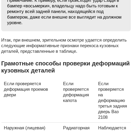
Примечание. К примеру, если происходит удар сзади в
бампер «восьмерки», владельцу надо быть готовым к
ремонту всей задней панели, находящейся под
бампером, даже если внешне все выглядит на должном
уровне.
Итак, при внешнем, зрительном осмотре удается определить
следующие информативные признаки перекоса кузовных
деталей, представленные в таблице.
Грамотные способы проверки деформаций
кузовных деталей
Если проверяется
Если
Если
деформация проемов
проверяется
проверяется
двери
деформация
на
капота
деформацию
третья задняя
дверь Ваз
2108
Наружная (лицевая)
Радиаторная
Наблюдается