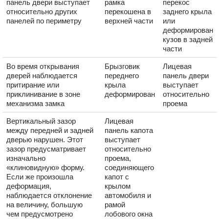
панель двери выступает
рамка
перекос
относительно других
перекошена в
заднего крыла
панелей по периметру
верхней части
или
деформирован
кузов в задней
части
Во время открывания
Брызговик
Лицевая
дверей наблюдается
переднего
панель двери
притирание или
крыла
выступает
приклинивание в зоне
деформирован
относительно
механизма замка
проема
Вертикальный зазор
Лицевая
между передней и задней
панель капота
дверью нарушен. Этот
выступает
зазор предусматривает
относительно
изначально
проема,
«клиновидную» форму.
соединяющего
Если же произошла
капот с
деформация,
крылом
наблюдается отклонение
автомобиля и
на величину, большую
рамой
чем предусмотрено
лобового окна