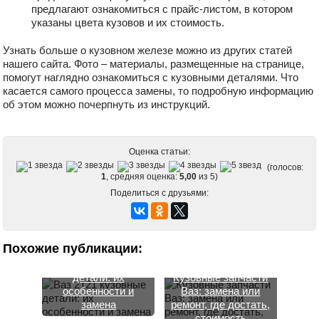
предлагают ознакомиться с прайс-листом, в котором
указаны цвета кузовов и их стоимость.
Узнать больше о кузовном железе можно из других статей
нашего сайта. Фото – материалы, размещенные на странице,
помогут наглядно ознакомиться с кузовными деталями. Что
касается самого процесса замены, то подробную информацию
об этом можно почерпнуть из инструкций.
Оценка статьи:
(голосов:
1
, средняя оценка:
5,00
из 5)
Поделиться с друзьями:
Кузовные детали
Запчасти кузовные
Ваз 2108 их
на Ваз 2109 и
деформация и
особенности их
Похожие публикации:
замена
повреждения
Ваз 2121 кузовные
детали: их
Кузовные запчасти
особенности и
Ваз: замена или
замена
ремонт, где достать,
стоимость