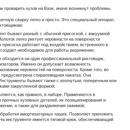
ак проварить кузов на Вазе, иначе возникнут проблемы.
ечную сварку легко и просто. Это специальный аппарат,
ихтовщикам;
нт бывает разный: с обычной присоской, с вакуумной
 Молоток легко рихтует неровности на поверхности
 присоска работает под воздействием, встроенного в
и создает необходимое для работы разряжение;
не обходится ни один профессиональный рихтовщик.
тизатором. Именно он допускает возможность
зование неровностей на поверхности. Кроме того, во
, предусмотрена спиралевидная накатка. Она
 Инструменты бывают также с изогнутым, поперечным или
йками закругленной формой;
ляются, как правило, в наборе. Применяются в
 прочных кузовных деталей, их позиционирования и
жении, а также для раздвижения зажимов;
бработки амортизаторных чашек. Позволяет приложить
 На инструменте имеется тяговой крюк, обеспечивающий