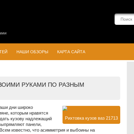
ами
ТЕЙ
НАШИ ОБЗОРЫ
КАРТА САЙТА
СВОИМИ РУКАМИ ПО РАЗНЫМ
аши дни широко
яне, которым нравятся
Рихтовка кузов ваз 21713
дать кузову надлежащий
 выпрямляют панели,
Всем известно, что асимметрия и выбоины на