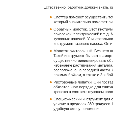
Естественно, работник должен знать, к
Споттер поможет осуществить точ
который значительно помогает р
Обратный молоток. Этот инструме
присоской, электрический и т. д.
кузовных панелей. Универсальная
инструмент газового насоса. Он 
Молоток рихтовочный. Без него 
Такой инструмент бывает с амор
существенно минимизировать обра
избежание растягивания металла
расположена на передней части.
прямым бойком, а также с 2-я бо
Рихтовочные лопатки. Они постав
обязательном порядке для снятия
крепежа в соответствующем поло
Специфический инструмент для о
усилие в пределах 360 градусов.
удобную смену положения;