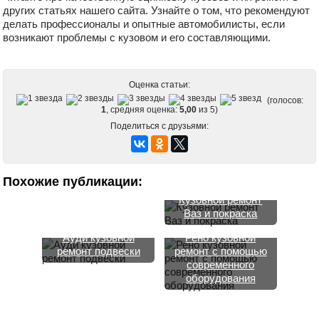
других статьях нашего сайта. Узнайте о том, что рекомендуют
делать профессионалы и опытные автомобилисты, если
возникают проблемы с кузовом и его составляющими.
Оценка статьи:
(голосов:
1
, средняя оценка:
5,00
из 5)
Поделиться с друзьями:
Ваз 2108 ремонт
кузова: особенности
проведения и
Похожие публикации:
замена лонжерона
Кузовной ремонт
Ваз и покраска
Ауди кузовной
Рено кузовной
ремонт подвески
ремонт с помощью
современного
оборудования