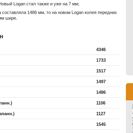
овый Logan стал также и уже на 7 мм;
 составляла 1486 мм, то на новом Logan колея передних
 мм шире.
н
4346
1733
1517
1497
1486
панн.)
1106
апанн.)
1127
1545