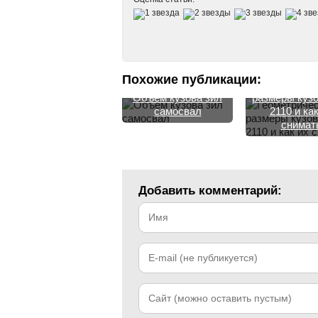
Похожие публикации:
Геометриче
Объем кузова зил
размеры кузо
самосвал
2110 и как
снимат
Добавить комментарий: