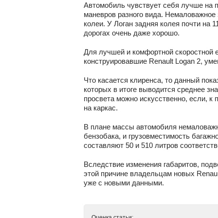
Автомобиль чувствует себя лучше на п
маневров разного вида. Немаловажное 
колеи. У Логан задняя колея почти на 
дорогах очень даже хорошо.
Для лучшей и комфортной скоростной 
конструировавшие Renault Logan 2, умен
Что касается клиренса, то данный пок
которых в итоге выводится среднее зна
просвета можно искусственно, если, к
на каркас.
В плане массы автомобиля немаловажн
бензобака, и грузовместимость багажно
составляют 50 и 510 литров соответств
Вследствие изменения габаритов, подв
этой причине владельцам новых Renaul
уже с новыми данными.
Оценка статьи: