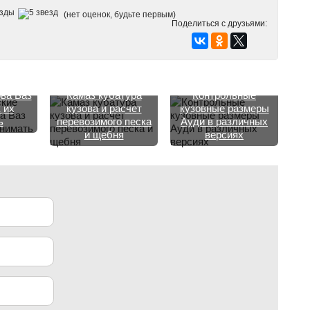
(нет оценок, будьте первым)
Поделиться с друзьями:
ские
ва Ваз
Камаз кубатура
Контрольные
 их
кузова и расчет
кузовные размеры
ь
перевозимого песка
Ауди в различных
и щебня
версиях