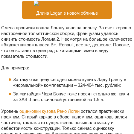
Длина Logan в новом обличье
Смена прописки пошла Логану явно на пользу. За счет хорошо
настроенной тольяттинской сборки, французам удалось
снизить стоимость Логана 2. Несмотря на большое количество
«бюджетников» класса В+, Renault, все же, дешевле. Похоже,
что он встанет в один ряд с китайцами, имея в виду
показатель стоимости.
Для примера:
За такую же цену сегодня можно купить Ладу Гранту в
«нормальной» комплектации – 324-404 тыс. рублей;
За «китайца» Чери Бонус тоже просят столько же, как и
за ЗАЗ Шанс с силовой установкой на 1.5 л.
Уровень
оцинковки кузова Рено Логан
остался практически
прежним. Старый каркас в сборе, напомним, оцинковывался
частично, так как это существенно повышало массу и
себестоимость конструкции. Только сейчас оцинковку
получили двери, крыша багажного отсека седана и крыша,