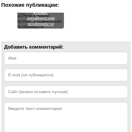
Похожие публикации:
Рено в новом
кузове:
дизайнерские
особенности
Добавить комментарий: