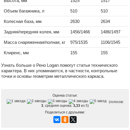
Высота, мм
1525
1517
Объем багажника, л
510
510
Колесная база, мм
2630
2634
Задняя/передняя колея, мм
1456/1466
1486/1497
Масса снаряженная/полная, кг
975/1535
1106/1545
Клиренс, мм
155
155
Узнать больше о Рено Logan помогут статьи технического
характера. В них упоминаются, в частности, контрольные
точки и основы геометрии металлического каркаса.
Оценка статьи:
(голосов:
3
, средняя оценка:
3,33
из 5)
Поделиться с друзьями: