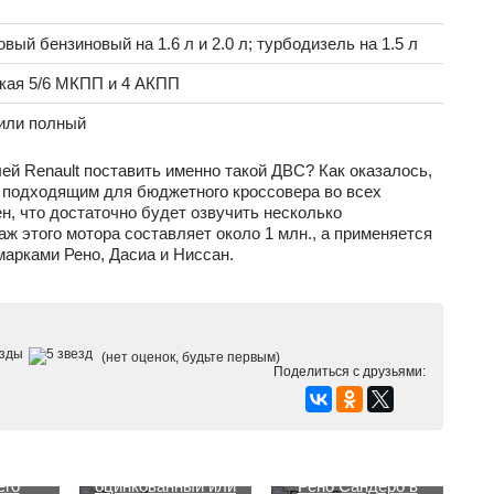
вый бензиновый на 1.6 л и 2.0 л; турбодизель на 1.5 л
кая 5/6 МКПП и 4 АКПП
или полный
ей Renault поставить именно такой ДВС? Как оказалось,
е подходящим для бюджетного кроссовера во всех
н, что достаточно будет озвучить несколько
ж этого мотора составляет около 1 млн., а применяется
марками Рено, Дасиа и Ниссан.
(нет оценок, будьте первым)
Поделиться с друзьями:
 новом
Рено Логан
его
оцинкованный или
Рено Сандеро в