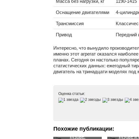
Масса без нагрузки, кг
1190-1415
Оснащение двигателями
4-цилиндро
Трансмиссия
Классичес
Привод
Передний 
Интересно, что вынудило производител
именно этот агрегат оказался наиболе
планах. Сегодня он настолько популяре
статистических данных: ежегодный тира
двигатель на тринадцати моделях под 
Оценка статьи:
Похожие публикации:
Рено в новом
Рено Логан в
кузове:
кузове и 