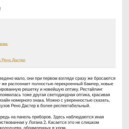
и
зова
о Рено Дастер
ведено мало, они при первом взгляде сразу же бросаются
зу же распознает полностью перекроенный бампер, новые
зированную решетку и новейшую оптику. Рестайлинг
 появилась тоже другая светодиодная оптика, красивая
зайн номерного знака. Можно с уверенностью сказать,
кузов Рено Дастер в более респектабельный.
ередь на панель приборов. Здесь наблюдаются иная
ствованная у Логана 2. Касается это не слишком
«колодцев», обрамленных в хром.