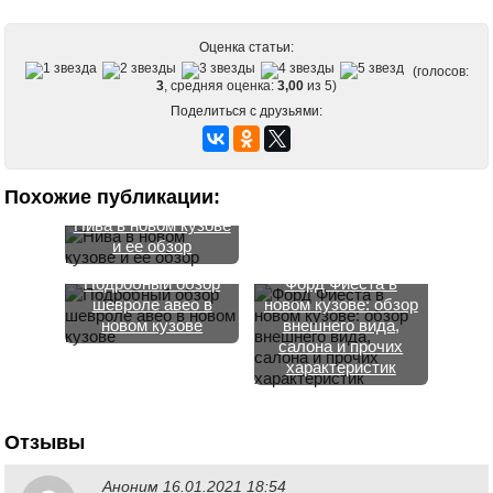
Оценка статьи:
(голосов:
3
, средняя оценка:
3,00
из 5)
Поделиться с друзьями:
Кузов Ваз 2108 и его
Похожие публикации:
грамотная замена
Нива в новом кузове
и ее обзор
Подробный обзор
Форд Фиеста в
шевроле авео в
новом кузове: обзор
новом кузове
внешнего вида,
салона и прочих
характеристик
Отзывы
Аноним
16.01.2021 18:54