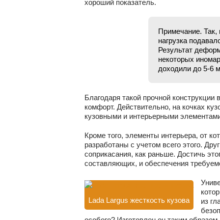
хороший показатель.
Примечание. Так, 
нагрузка подавало
Результат деформ
некоторых иномар
доходили до 5-6 
Благодаря такой прочной конструкции 
комфорт. Действительно, на кочках куз
кузовными и интерьерными элементами
Кроме того, элементы интерьера, от ко
разработаны с учетом всего этого. Дру
соприкасания, как раньше. Достичь эт
составляющих, и обеспечения требуем
Униве
котор
Lada Largus жесткость кузова
из гл
безоп
особого? Изготовлен он таким образом