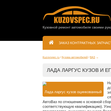
Кузовной ремонт автомобиля своими рук
ЗАКАЗ КОНТРАКТНЫХ ЗАПЧАС
Kuzovspec.ru
Кузова автомобилей
ВАЗ
ЛАДА ЛАРГУС КУЗОВ И Е
Н
д
Лада ларгус кузов оцинкованный
э
с
АвтоВаз по отношению к основной сбор
соответствующую квалификацию). Узнае