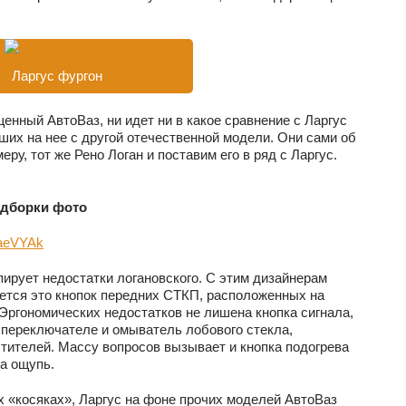
Ларгус фургон
енный АвтоВаз, ни идет ни в какое сравнение с Ларгус
их на нее с другой отечественной модели. Они сами об
ру, тот же Рено Логан и поставим его в ряд с Ларгус.
одборки фото
YaeVYAk
пирует недостатки логановского. С этим дизайнерам
ется это кнопок передних СТКП, расположенных на
Эргономических недостатков не лишена кнопка сигнала,
переключателе и омыватель лобового стекла,
тителей. Массу вопросов вызывает и кнопка подогрева
на ощупь.
х «косяках», Ларгус на фоне прочих моделей АвтоВаз