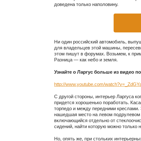
доведена только наполовину.
Ни один российский автомобиль, выпущ
для владельцев этой машины, пересевш
этом пишут в форумах. Возьмем, к приме
Разница — как небо и земля.
Узнайте о Ларгус больш
е
из видео п
http://www.youtube.com/watch?v=_ZdG
С другой стороны, интерьер Ларгуса ко
придется хорошенько поработать. Каса
торпедо и между передними креслами. 
нашедшая место на левом подрулевом 
включающийся отдельно от стеклоочис
сидений, найти которую можно только 
Но, опять же, при стольких интерьерны