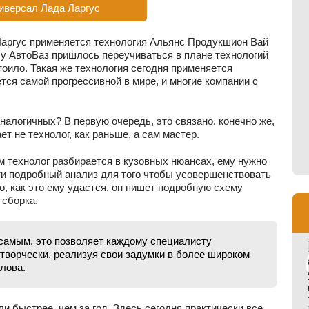
иверсал Лада Ларгус
 Ларгус применяется технология Альянс Продукшион Вай
алу АвтоВаз пришлось переучиваться в плане технологий
стоило. Такая же технология сегодня применяется
тся самой прогрессивной в мире, и многие компании с
налогичных? В первую очередь, это связано, конечно же,
ет не технолог, как раньше, а сам мастер.
м технолог разбирается в кузовных нюансах, ему нужно
сти подробный анализ для того чтобы усовершенствовать
го, как это ему удастся, он пишет подробную схему
 сборка.
самым, это позволяет каждому специалисту
 творчески, реализуя свои задумки в более широком
лова.
и быстрее, чем за год. Здесь сегодня практически все