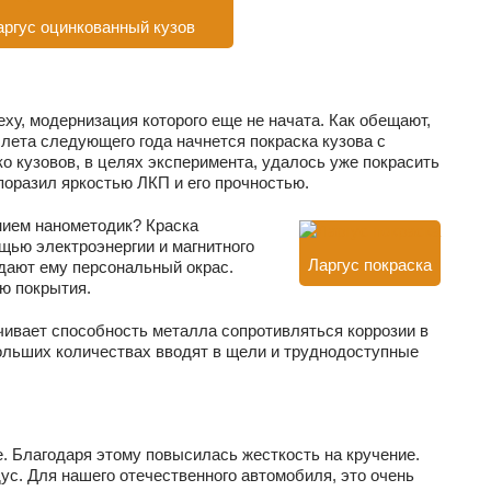
аргус оцинкованный кузов
ху, модернизация которого еще не начата. Как обещают,
 лета следующего года начнется покраска кузова с
о кузовов, в целях эксперимента, удалось уже покрасить
поразил яркостью ЛКП и его прочностью.
нием нанометодик? Краска
щью электроэнергии и магнитного
Ларгус покраска
идают ему персональный окрас.
ю покрытия.
ичивает способность металла сопротивляться коррозии в
 больших количествах вводят в щели и труднодоступные
. Благодаря этому повысилась жесткость на кручение.
ус. Для нашего отечественного автомобиля, это очень