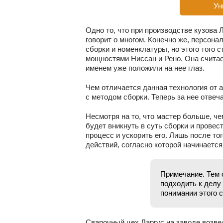
Ун
Одно то, что при производстве кузова
говорит о многом. Конечно же, персон
сборки и номенклатуры, но этого того 
мощностями Ниссан и Рено. Она считае
именем уже положили на нее глаз.
Чем отличается данная технология от а
с методом сборки. Теперь за нее отвеча
Несмотря на то, что мастер больше, че
будет вникнуть в суть сборки и прове
процесс и ускорить его. Лишь после то
действий, согласно которой начинается
Примечание. Тем 
подходить к делу
понимании этого с
Сварочный цех Ларгус на заводе возвел