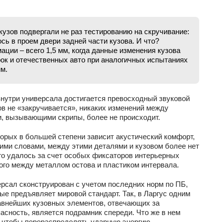
кузов подвергали не раз тестированию на скручивание:
сь в проем двери задней части кузова. И что?
ации – всего 1,5 мм, когда данные изменения кузова
ок и отечественных авто при аналогичных испытаниях
мм.
внутри универсала достигается превосходный звуковой
ов не «закручивается», никаких изменений между
, вызывающими скрипы, более не происходит.
торых в большей степени зависит акустический комфорт,
гими словами, между этими деталями и кузовом более нет
ого удалось за счет особых фиксаторов интерьерных
ого между металлом остова и пластиком интервала.
рсал сконструирован с учетом последних норм по ПБ,
ые предъявляет мировой стандарт. Так, в Ларгус одним
авнейших кузовных элементов, отвечающих за
асность, является подрамник спереди. Что же в нем
, чтобы перераспределять ударную энергию.