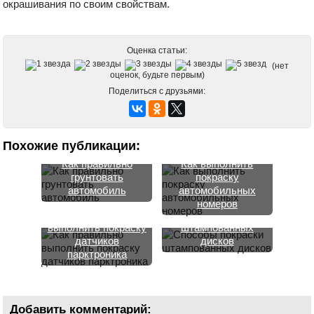
окрашивания по своим свойствам.
Оценка статьи:
(нет
оценок, будьте первым)
Поделиться с друзьями:
Похожие публикации:
Как правильно
Как выполнить
грунтовать
покраску
автомобиль
автомобильных
номеров
Как правильно
Способы покраски
выполнить покраску
штампованных
датчиков
дисков
парктроника
Добавить комментарий: