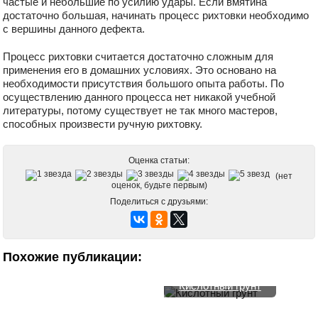
частые и небольшие по усилию удары. Если вмятина
достаточно большая, начинать процесс рихтовки необходимо
с вершины данного дефекта.
Процесс рихтовки считается достаточно сложным для
применения его в домашних условиях. Это основано на
необходимости присутствия большого опыта работы. По
осуществлению данного процесса нет никакой учебной
литературы, потому существует не так много мастеров,
способных произвести ручную рихтовку.
Оценка статьи:
(нет
оценок, будьте первым)
Поделиться с друзьями:
Краскопульт:
Виды и принцип
способы сборки в
действия
Похожие публикации:
Как самому собрать
домашних условиях
краскопульта
компрессор
Кислотный грунт