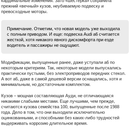
кардинальные изменения. Зато «шестерка» сохранила
прежний «вечный» кузов, неубиваемую подвеску и
превосходные моторы.
Примечание. Отметим, что новая модель уже выходила
с полным приводом. И еще: подвеска Audi а6 считается
жесткой, хотя никакого явного дискомфорта при езде
водитель и пассажиры не ощущают.
Модификации, выпущенные ранее, даже уступали a6 по
некоторым критериям. Так, некоторые модели выпускались
практически пустыми, без электроприводов передних стекол.
А вот а6, даже в самой дешевой версии оснащались, хотя и
минимальным, но достаточным комплектом.
Кузов – мощная составляющая Ауди, не отличающаяся
никакими слабыми местами. Еще лучшими, чем прежде,
считаются кузова семейства 100, выпущенные после 1988
года. Дело в том, что они выходили исключительно
оцинкованными, и способными без каких-либо трудностей
выдерживать коррозию длительное время.