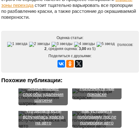
зоны перехода
стоит тщательно варьировать все пропорции
по разбавлению краски, а также расстояние до окрашиваемой
поверхности.
Оценка статьи:
(голосов:
2
, средняя оценка:
3,00
из 5)
Поделиться с друзьями:
Похожие публикации:
Эффективные
Яблочность при
способы удаления
покраске
шагрени
Что делать если
Как устранить
вспучилась краска
голограмму после
на авто
полировки авто