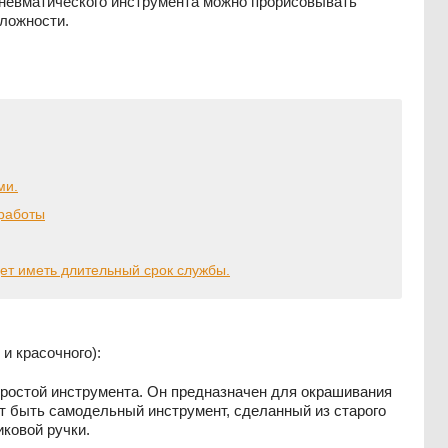
невматического инструмента можно прорисовывать
сложности.
ми.
 работы
дет иметь длительный срок службы.
и красочного):
ростой инструмента. Он предназначен для окрашивания
т быть самодельный инструмент, сделанный из старого
ковой ручки.