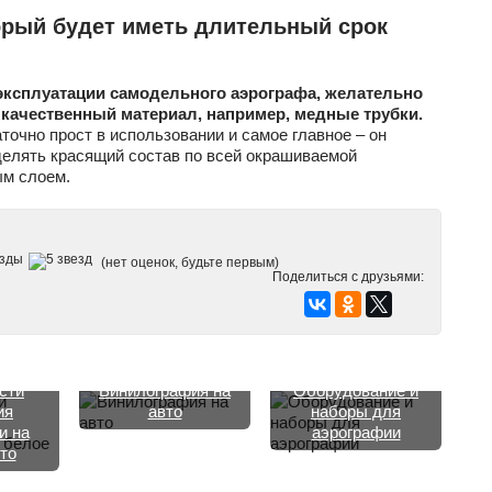
орый будет иметь длительный срок
эксплуатации самодельного аэрографа, желательно
 качественный материал, например, медные трубки.
аточно прост в использовании и самое главное – он
делять красящий состав по всей окрашиваемой
ым слоем.
(нет оценок, будьте первым)
Поделиться с друзьями:
сти
Винилография на
Оборудование и
ия
авто
наборы для
и на
аэрографии
то