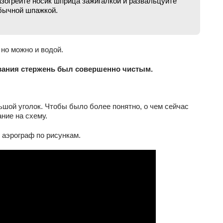
азогрейте носик шприца зажигалкой и развальцуйте
обычной шпажкой.
но можно и водой.
вания стержень был совершенно чистым.
шой уголок. Чтобы было более понятно, о чем сейчас
ание на схему.
 аэрограф по рисункам.